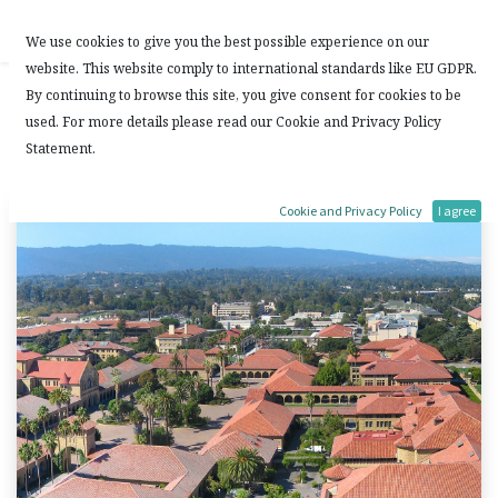
Contact Us
We use cookies to give you the best possible experience on our
website. This website comply to international standards like EU GDPR.
STEM 教育與培訓 (II)
By continuing to browse this site, you give consent for cookies to be
used. For more details please read our Cookie and Privacy Policy
Statement.
21 May, 2021
by
DL
Cookie and Privacy Policy
I agree